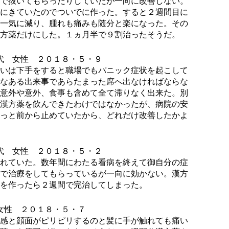
で抜いてもらったりしていたが一向に改善しない。
にきていたのでついでに作った。すると２週間目に
一気に減り、腫れも痛みも随分と楽になった。その
方薬だけにした。１ヵ月半で９割治ったそうだ。
代 女性 ２０１８・５・９
いは下手をすると職場でもパニック症状を起こして
なある出来事であらたまった席へ出なければならな
意外や意外、食事も含めて全て滞りなく出来た。別
漢方薬を飲んできたわけではなかったが、病院の安
っと前から止めていたから、どれだけ改善したかよ
代 女性 ２０１８・５・２
れていた。数年間にわたる看病を終えて御自分の症
で治療をしてもらっているが一向に効かない。漢方
を作ったら２週間で完治してしまった。
女性 ２０１８・５・７
感と顔面がピリピリするのと髪に手が触れても痛い