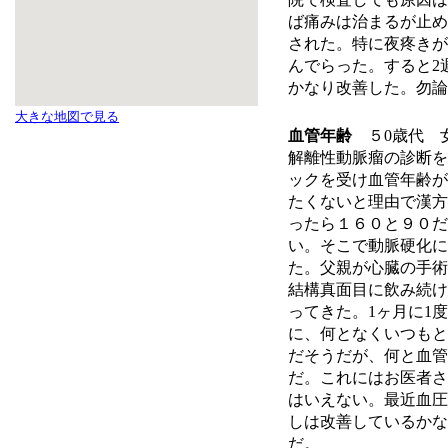
ば痛みは治まるが止め
された。特に夜疼きが
んでらった。すると
2
かなり改善した。勿論
大きな地図で見る
血管年齢
５
0
歳代 
解離性動脈瘤の診断を
ックを受け血管年齢が
たくないと理由で漢方
ったら１６０と９０だ
い。そこで動脈硬化に
た。父親が心臓の手術
結構真面目に飲み続け
ってきた。
1
ヶ月に
1
度
に、何となくいつもと
だそうだが、何と血管
だ。これにはお医者さ
はいえない。最近血圧
しは改善しているかな
だ。