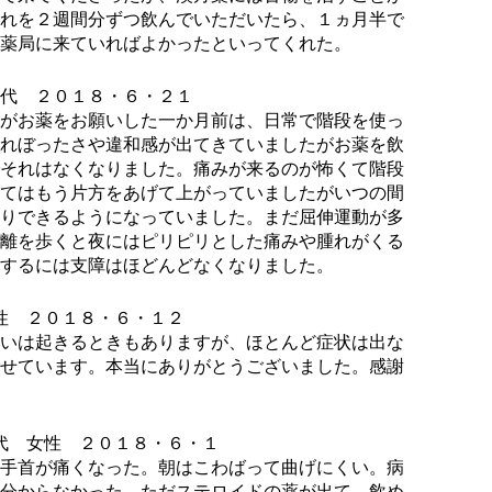
れを２週間分ずつ飲んでいただいたら、１ヵ月半で
薬局に来ていればよかったといってくれた。
代 ２０１８・６・２１
がお薬をお願いした一か月前は、日常で階段を使っ
れぼったさや違和感が出てきていましたがお薬を飲
それはなくなりました。痛みが来るのが怖くて階段
てはもう片方をあげて上がっていましたがいつの間
りできるようになっていました。まだ屈伸運動が多
離を歩くと夜にはピリピリとした痛みや腫れがくる
するには支障はほどんどなくなりました。
性 ２０１８・６・１２
いは起きるときもありますが、ほとんど症状は出な
せています。本当にありがとうございました。
感謝
代 女性 ２０１８・６・１
手首が痛くなった。朝はこわばって曲げにくい。病
分からなかった。ただステロイドの薬が出て、飲め