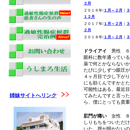
２月
２０１６年/
１月～２月
｜
３
１２月
２０１７年/
１月～２月
｜
３
２月
２０１８年/
１月～２月
｜
３
ドライアイ
男性 ６
眼科に数年通っている
薬で何とかならないか
たびに少しずつ眼圧が
４ヶ月目で少し下がり
にも効くんですかとた
可能性はある。最近目
姉妹サイトへリンク
てみたんですと言った
ら、僕にとっても貴重
肛門が痛い
女性 ８
しりもちをついただけ
いた。埒が明かないの