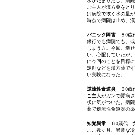
水がたまりだし、病院
ご主人が漢方薬をとり
は病院で抜く水の量が
時点で病院は止め、漢
パニック障害
５
0
歳
銀行でも病院でも、或
しまう方。今回、幸せ
い。心配していたが、
に今回のことを目標に
定剤などを漢方薬でず
い実験になった。
逆流性食道炎
６
0
歳
ご主人がガンで闘病さ
状に気がついた。病院
薬で逆流性食道炎の薬
知覚異常
６
0
歳代 
ここ数ヶ月、異常な冷