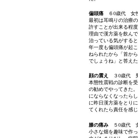
偏頭痛
６
0
歳代 女
最初は耳鳴りの治療の
許すことが出来る程度
理由で漢方薬を飲んで
治っている気がすると
年一度も偏頭痛が起こ
ねられたから「首から
でしょうね」と答えた
顔の震え
３
0
歳代 
本態性震戦の診断を受
の勧めでやってきた。
にならなくなったらし
に昨日漢方薬をとりに
てくれたら責任を感じ
膝の痛み
５
0
歳代 
小さな畑を趣味で作っ