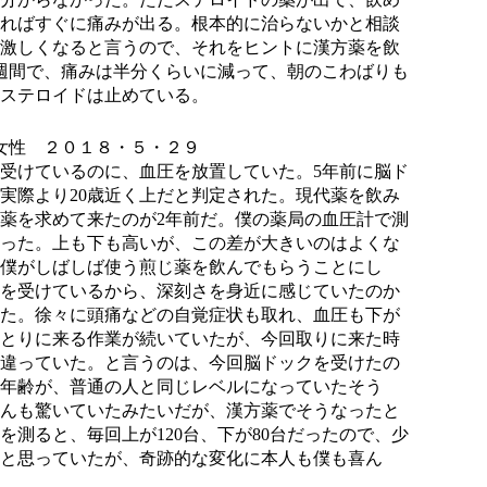
ればすぐに痛みが出る。根本的に治らないかと相談
激しくなると言うので、それをヒントに漢方薬を飲
週間で、痛みは半分くらいに減って、朝のこわばりも
ステロイドは止めている。
女性 ２０１８・５・２９
受けているのに、血圧を放置していた。
5
年前に脳ド
実際より
20
歳近く上だと判定された。現代薬を飲み
薬を求めて来たのが
2
年前だ。僕の薬局の血圧計で測
った。上も下も高いが、この差が大きいのはよくな
僕がしばしば使う煎じ薬を飲んでもらうことにし
を受けているから、深刻さを身近に感じていたのか
た。徐々に頭痛などの自覚症状も取れ、血圧も下が
とりに来る作業が続いていたが、今回取りに来た時
違っていた。と言うのは、今回脳ドックを受けたの
年齢が、普通の人と同じレベルになっていたそう
んも驚いていたみたいだが、漢方薬でそうなったと
を測ると、毎回上が
120
台、下が
80
台だったので、少
と思っていたが、奇跡的な変化に本人も僕も喜ん