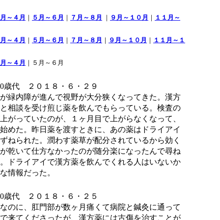
月～４月
｜
５月～６月
｜
７月～８月
｜
９月～１０月
｜
１１月～
月～４月
｜
５月～６月
｜
７月～８月
｜
９月～１０月
｜
１１月～１
月～４月
｜５月～６月
0
歳代 ２０１８・６・２９
が緑内障が進んで視野が大分狭くなってきた。漢方
と相談を受け煎じ薬を飲んでもらっている。検査の
上がっていたのが、１ヶ月目で上がらなくなって、
始めた。昨日薬を渡すときに、あの薬はドライアイ
ずねられた。潤わす薬草が配分されているから効く
が乾いて仕方なかったのが随分楽になったんで尋ね
。ドライアイで漢方薬を飲んでくれる人はいないか
な情報だった。
0
歳代 ２０１８・６・２５
なのに、肛門部が数ヶ月痛くて病院と鍼灸に通って
で来てくださったが、漢方薬には古傷を治すことが