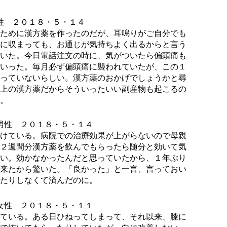
性 ２０１８・５・１４
ために漢方薬を作ったのだが、耳鳴りがご自分でも
に収まっても、お通じが気持ちよく出るからと言う
いた。今日電話注文の時に、気がついたら偏頭痛も
いった。毎月必ず偏頭痛に襲われていたが、この１
っていないらしい。漢方薬のおかげでしょうかと尋
上の漢方薬だからそういったいい副産物も起こるの
。
男性 ２０１８・５・１４
けている。病院での治療効果が上がらないので母親
２週間分漢方薬を飲んでもらったら随分と効いて気
い。効かなかったんだと思っていたから、１年ぶり
来たから驚いた。「良かった」と一言、言っておい
たりしなくて済んだのに。
女性 ２０１８・５・１１
ている。ある日ひねってしまって、それ以来、膝に