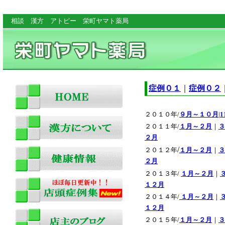
top
相談 漢方 アトピー 栄町ヤマト薬局
症例０１
｜
症例０２
２０１０年/
９月～１０月
|
２０１１年/
１月～２月
｜
３
２月
/
２０１２年
１月～２月
｜
３
２月
２０１３年/
１月～２月
｜
１２月
２０１４年/
１月～２月
｜
１２月
２０１５年/
１月～２月
｜
３