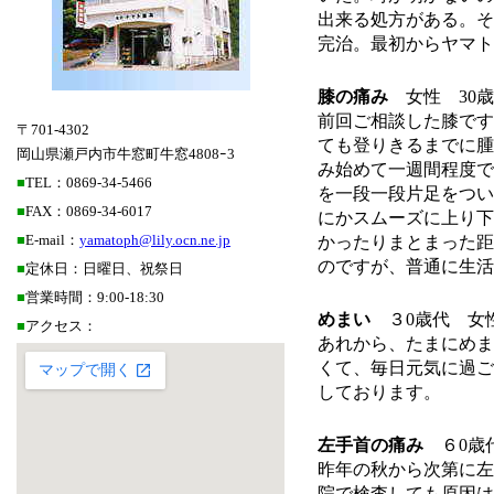
出来る処方がある。そ
完治。最初からヤマト
膝の痛み
女性
30
歳
前回ご相談した膝です
〒701-4302
ても登りきるまでに腫
岡山県瀬戸内市牛窓町牛窓4808ｰ3
み始めて一週間程度で
■
TEL：0869-34-5466
を一段一段片足をつい
■
FAX：0869-34-6017
にかスムーズに上り下
■
E-mail：
yamatoph@lily.ocn.ne.jp
かったりまとまった距
のですが、普通に生活
■
定休日：日曜日、祝祭日
■
営業時間：9:00-18:30
めまい
３
0
歳代 女
■
アクセス：
あれから、たまにめま
くて、毎日元気に過ご
しております。
左手首の痛み
６
0
歳
昨年の秋から次第に左
院で検査しても原因は