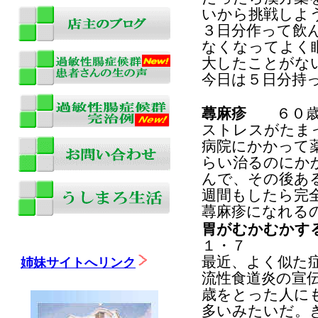
いから挑戦しよ
３日分作って飲
なくなってよく
大したことがな
今日は５日分持
蕁麻疹
６０歳代
ストレスがたま
病院にかかって
らい治るのにか
んで、その後あ
週間もしたら完
蕁麻疹になれる
胃がむかむかす
１・７
最近、よく似た
姉妹サイトへリンク
流性食道炎の宣
歳をとった人に
多いみたいだ。