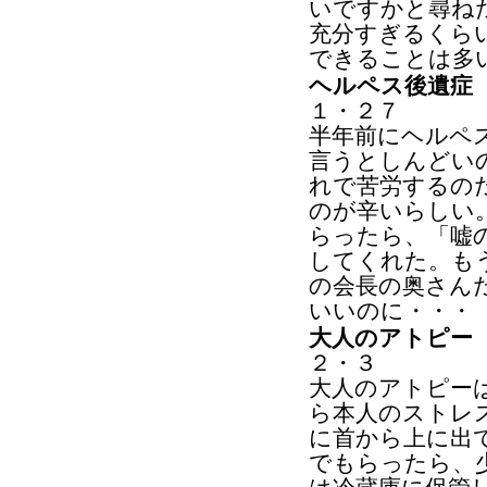
いですかと尋ね
充分すぎるくら
できることは多
ヘルペス後遺症
１・２７
半年前にヘルペ
言うとしんどい
れで苦労するの
のが辛いらしい
らったら、「嘘
してくれた。も
の会長の奥さん
いいのに・・・
大人のアトピー
２・３
大人のアトピー
ら本人のストレ
に首から上に出
でもらったら、