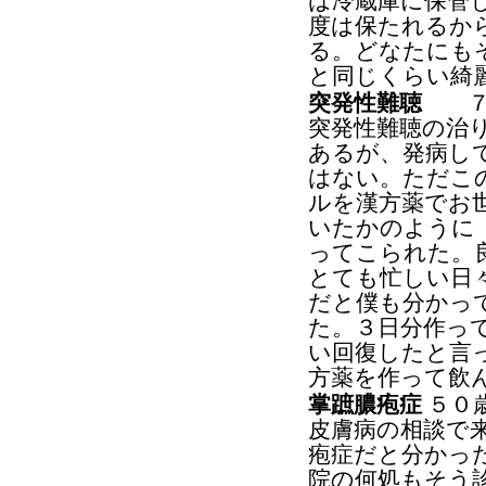
は冷蔵庫に保管
度は保たれるか
る。どなたにも
と同じくらい綺
突発性難聴
７０
突発性難聴の治
あるが、発病し
はない。ただこ
ルを漢方薬でお
いたかのように
ってこられた。
とても忙しい日
だと僕も分かっ
た。３日分作っ
い回復したと言
方薬を作って飲
掌蹠膿疱症
５０
皮膚病の相談で
疱症だと分かっ
院の何処もそう