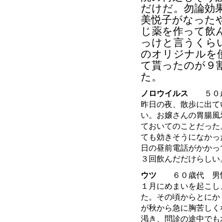
だけだ。勿論効
美悦子がなった
じ薬を作って飲
っけと言うくら
のオリジナルを
て貰ったのが９
た。
ノロウイルス
５０歳
昨日の夜、散歩に出て
い。お嬢さんの胃腸風
ておいてのことだった
ても効きそうになかっ
日の昼前電話がかかっ
３回飲んだだけらしい
ウツ
６０歳代 男
１月にめまいを起こし
た。その頃からとにか
が秋から急に胸苦しく
渇き、問診の途中でも