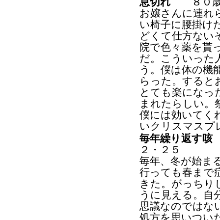
息切れ
８０歳代
お嬢さんに連れ
い椅子に腰掛け
どくて仕方ない
院で色々薬を貰
だ。こういった
う。僕は体の機
らった。すると
とても楽になっ
まれたらしい。
僕には効いてく
いクリスマスプ
毎年繰り返す咳
２・２５
毎年、冬が始ま
行っても春まで
きた。がっちり
うに見える。自
思議なのではな
処方を思いつい