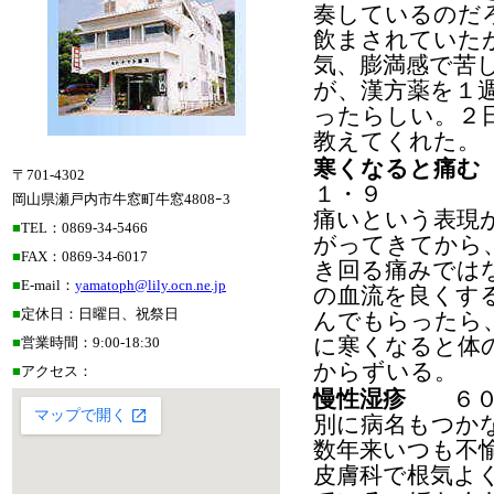
奏しているのだ
飲まされていた
気、膨満感で苦
が、漢方薬を１
ったらしい。２
教えてくれた。
寒くなると痛む
〒701-4302
１・９
岡山県瀬戸内市牛窓町牛窓4808ｰ3
痛いという表現
■
TEL：0869-34-5466
がってきてから
■
FAX：0869-34-6017
き回る痛みでは
■
E-mail：
yamatoph@lily.ocn.ne.jp
の血流を良くす
■
定休日：日曜日、祝祭日
んでもらったら
■
営業時間：9:00-18:30
に寒くなると体
からずいる。
■
アクセス：
慢性湿疹
６０歳
別に病名もつか
数年来いつも不
皮膚科で根気よ