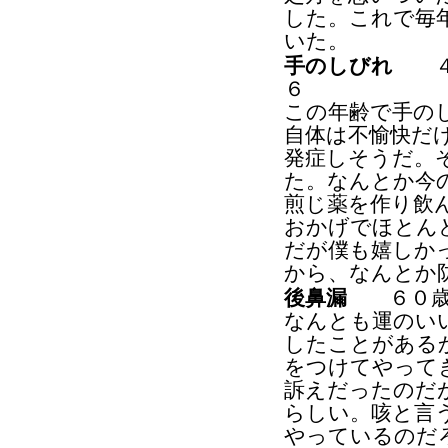
した。これで毎
いた。
手のしびれ
４０
６
この年齢で手の
自体は不愉快だ
発症しそうだ。
た。なんとか今
煎じ薬を作り飲
おかげでほとん
だが僕も嬉しか
から、なんとか
後鼻漏
６０歳代
なんとも運のい
したことがある
をつけてやって
訴えだったのだ
らしい。咳と言
やっているのだ