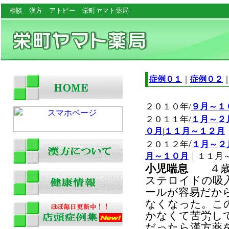
相談 漢方 アトピー 栄町ヤマト薬局
症例０１
｜
症例０２
２０１０年/
９月～１
２０１１年/
１月～２
０月
|
１１月～１２月
/
２０１２年
１月～２
月～１０月
｜１１月
小児喘息
４歳 
ステロイドの吸
ールが容易だか
なくなった。こ
かなくて苦労し
だったら漢方薬