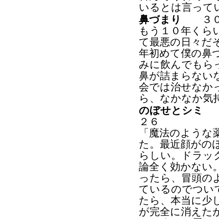
いるとは言って
鼻づまり
３０歳
もう１０年くら
て最悪の日々だ
年初めて僕の鼻
みに飲んでもら
鼻が詰まらない
会では治せなか
ら、なかなか気
のぼせとシミ
４
２６
「魔法のような
た。最近顔がの
らしい。ドラッ
論全く効かない
ったら、冒頭の
ているのでつい
たら、本当に少
が完全に消えた