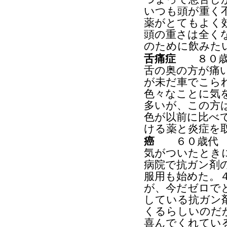
いつも頭が重く
薬がとてもよく
頭の重さは全く
のために飲みた
舌痛症
８０歳代
舌の奥の方が痛
が未だ車でこら
色々なことに気
多いが、この方
色が以前に比べ
ける薬と炎症を
癌
６０歳代 男
気がついたとき
病院で抗ガン剤
服用も始めた。
が、今だゼロで
している抗ガン
くるらしいのだ
喜んでくれてい