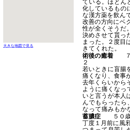
ている。ほとん
化しているもの
な漢方薬を飲ん
改善の方向にベ
性が全くそうだ
決めさせて貰っ
まった。２度目
大きな地図で見る
きてくれた。
術後の癒着
７０
２
若いときに盲腸
痛くなり、食事
去年くらいから
ように痛くなっ
いと言うが本人
んでもらったら
なって痛みもか
蓄膿症
５０歳代
丁度１月前に風
つまって息苦し