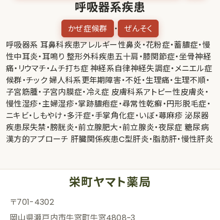
呼吸器系疾患
かぜ症候群
ぜんそく
・
呼吸器系 耳鼻科疾患アレルギー性鼻炎・花粉症・蓄膿症・慢
性中耳炎・耳鳴り 整形外科疾患五十肩・膝関節症・坐骨神経
痛・リウマチ・ムチ打ち症 神経系自律神経失調症・メニエル症
候群・チック 婦人科系更年期障害・不妊・生理痛・生理不順・
子宮筋腫・子宮内膜症・冷え症 皮膚科系アトピー性皮膚炎・
慢性湿疹・主婦湿疹・掌跡膿疱症・尋常性乾癬・円形脱毛症・
ニキビ・しもやけ・多汗症・手掌角化症・いぼ・蕁麻疹 泌尿器
疾患尿失禁・膀胱炎・前立腺肥大・前立腺炎・夜尿症 糖尿病
漢方的アプローチ 肝臓関係疾患C型肝炎・脂肪肝・慢性肝炎
栄町ヤマト薬局
〒701-4302
岡山県瀬戸内市
牛窓町牛窓4808ｰ3