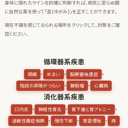
身体に現れたサインを的確に判断すれば、病気に至らぬ間
に自然な薬を使って「歪(ゆがみ)」を正すことができます。
現在不調を感じておられる場所をクリックして、対策をご確
認ください。
循環器系疾患
頭痛
めまい
脳梗塞後遺症
・
・
・
階段の昇降がつらい
静脈瘤
心臓病
・
・
消化器系疾患
口内炎
神経性胃炎
胃下垂と胃アトニ－
・
・
・
過敏性腸症候群
慢性下痢
常習便秘
痔
・
・
・