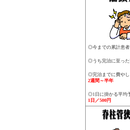
◎今までの累計患
◎うち完治に至っ
◎完治までに費やし
2週間～半年
◎1日に掛かる平均
1日／500円