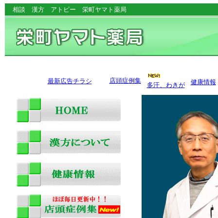
相談 漢方 アトピー 栄町ヤマト薬局
店頭症例集
最新広告チラシ
健康情報
多汗、わきが