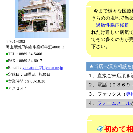
今まで様々な医療
きらめの境地で当
「
過敏性腸症候群
れだけ難しい病気
てその多くの方が
〒701-4302
下さい。
岡山県瀬戸内市牛窓町牛窓4808ｰ3
■
TEL：0869-34-5466
■
FAX：0869-34-6017
★当店へ漢方相談を
■
E-mail：
yamatoph@lily.ocn.ne.jp
■
定休日：日曜日、祝祭日
１、直接ご来店頂き
■
営業時間：9:00-18:30
２、電話（０８６９
■
アクセス：
３、ファックス（
専
４、
フォームメール
初めて